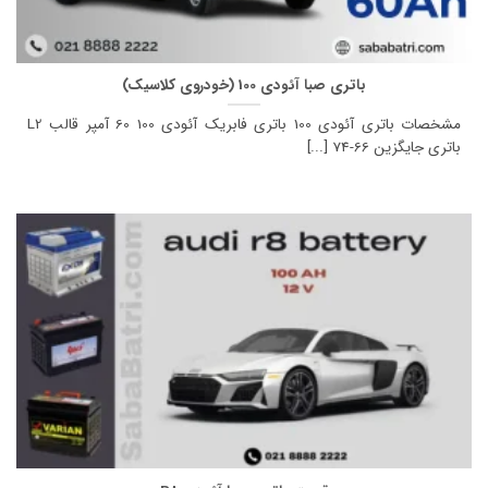
باتری صبا آئودی 100 (خودروی کلاسیک)
مشخصات باتری آئودی 100 باتری فابریک آئودی 100 60 آمپر قالب L2
باتری جایگزین 66-74 [...]