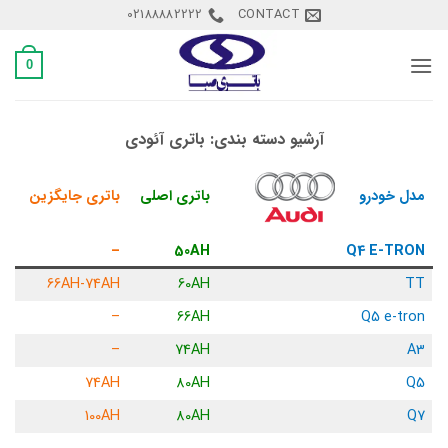
Ski
02188882222
CONTACT
t
conten
0
آرشیو دسته بندی:
باتری آئودی
باتری اصلی
باتری جایگزین
مدل خودرو
–
50AH
Q4 E-TRON
66AH-74AH
60AH
TT
–
66AH
Q5 e-tron
–
74AH
A3
74AH
80AH
Q5
100AH
80AH
Q7