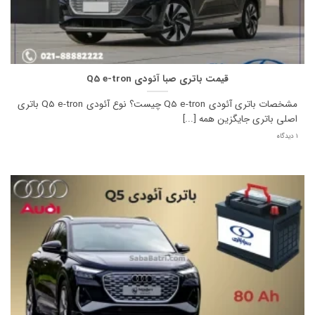
قیمت باتری صبا آئودی Q5 e-tron
مشخصات باتری آئودی Q5 e-tron چیست؟ نوع آئودی Q5 e-tron باتری
اصلی باتری جایگزین همه [...]
1 دیدگاه