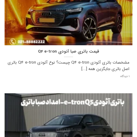
قیمت باتری صبا آئودی Q4 e-tron
مشخصات باتری آئودی Q4 e-tron چیست؟ نوع آئودی Q4 e-tron باتری
اصل باتری جایگزین همه [...]
1 دیدگاه