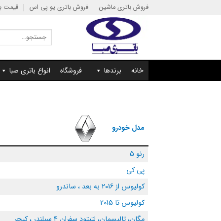
Ski
فروش باتری ماشین
فروش باتری یو پی اس
قیمت با
t
conten
جستجو
برای:
خانه
برندها
فروشگاه
انواع باتری صبا
مدل خودرو
رنو 5
پی کی
کولیوس از 2016 به بعد ، ساندرو
کولیوس تا 2015
مگان، تالیسمان، لتیتود سفران 4 سیلندر ، کپچر