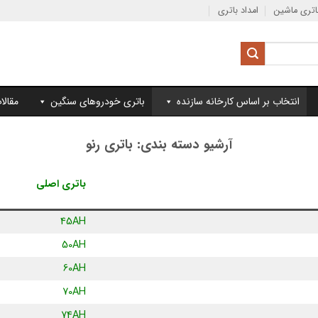
تری ماشین
امداد باتری
انتخاب بر اساس کارخانه سازنده
باتری خودروهای سنگین
مقالا
آرشیو دسته بندی:
باتری رنو
باتری اصلی
45AH
50AH
60AH
70AH
74AH