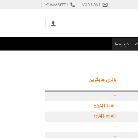
02188882222
CONTACT
ت
درباره ما
باتری جایگزین
–
55AH-60AH
66AH-74AH
–
–