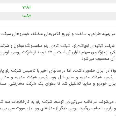
74AH
100AH
 شرکت ترکیه‌ای اویاک-رنو، شرکت کره‌ای رنو سامسونگ موتورز و شرکت
مالکیت 44 درصدی سهام شرکت ژاپنی نیسان، یکی از بزرگترین سها
رنو در سالهای دور با محصولاتی چون رنو 5 و رنو21 در ایران حضور داشت، اما در سالهای اخیر با 
قراردادی توسط رئیس هیئت مدیره و مدیرعامل رنو، رئیس هیئت مدیره و 
یران خودرو و سایپا تشکیل شد تا بعنوان یک شرکت مشارکتی، مس
ضه می‌شوند، در قالب سی‌کی‌دی توسط شرکت رنو به کارخانجات سه شر
نو پارس انجام می‌گیرد. برخی دیگر از مدل‌های رنو نیز بصورت سی بی 