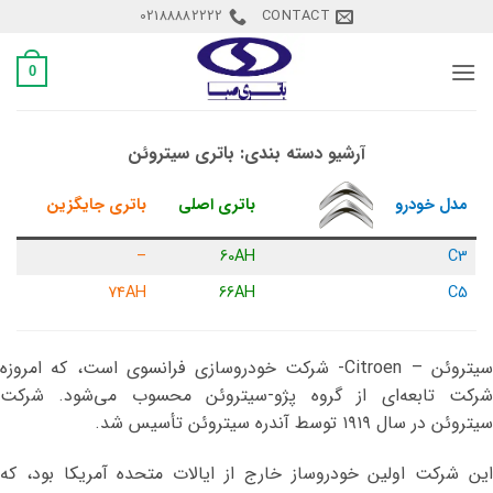
Ski
02188882222
CONTACT
t
conten
0
آرشیو دسته بندی:
باتری سیتروئن
مدل خودرو
باتری اصلی
باتری جایگزین
–
60AH
C3
74AH
66AH
C5
سیتروئن – Citroen- شرکت خودروسازی فرانسوی است، که امروزه
شرکت تابعه‌ای از گروه پژو-سیتروئن محسوب می‌شود. شرکت
سیتروئن در سال ۱۹۱۹ توسط آندره سیتروئن تأسیس شد.
این شرکت اولین خودروساز خارج از ایالات متحده آمریکا بود، که