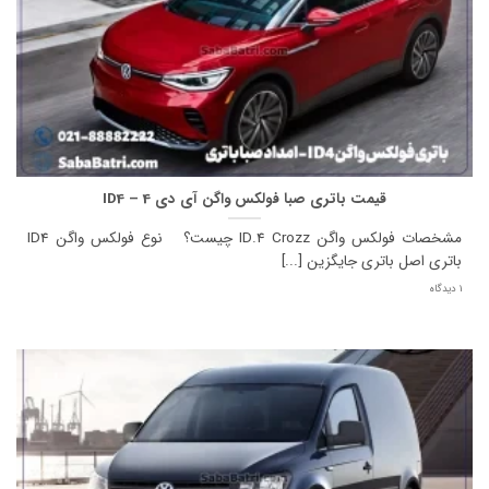
قیمت باتری صبا فولکس واگن آی دی 4 – ID4
مشخصات فولکس واگن ID.4 Crozz چیست؟ نوع فولکس واگن ID4
باتری اصل باتری جایگزین [...]
1 دیدگاه