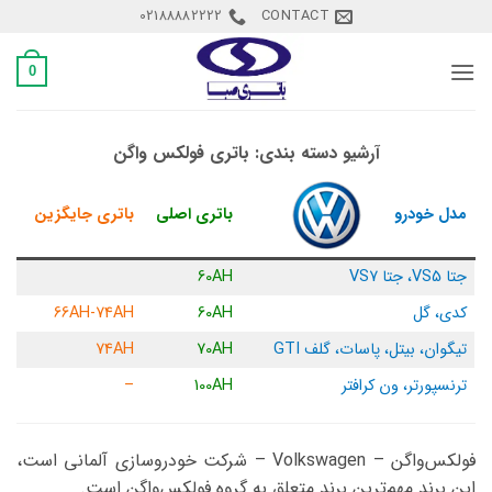
Ski
02188882222
CONTACT
t
conten
0
آرشیو دسته بندی:
باتری فولکس واگن
باتری اصلی
باتری جایگزین
مدل خودرو
جتا VS5، جتا VS7
60AH
کدی، گل
60AH
66AH-74AH
تیگوان، بیتل، پاسات، گلف GTI
70AH
74AH
ترنسپورتر، ون کرافتر
100AH
–
فولکس‌واگن – Volkswagen – شرکت خودروسازی آلمانی است،
این برند مهم‌ترین برند متعلق به گروه فولکس‌واگن است.