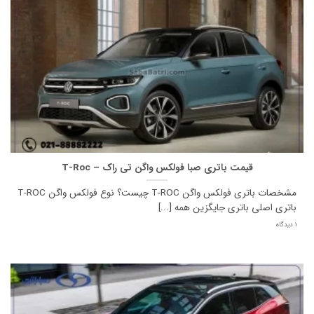
قیمت باتری صبا فولکس واگن تی راک – T-Roc
مشخصات باتری فولکس واگن T-ROC چیست؟ نوع فولکس واگن T-ROC
باتری اصلی باتری جایگزین همه [...]
1 دیدگاه