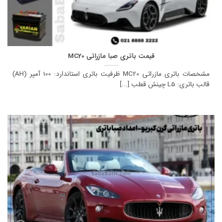
قیمت باتری صبا مازراتی MC20
مشخصات باتری مازراتی MC20 ظرفیت باتری استاندارد: 100 آمپر (AH)
قالب باتری: L5 چینش قطب [...]