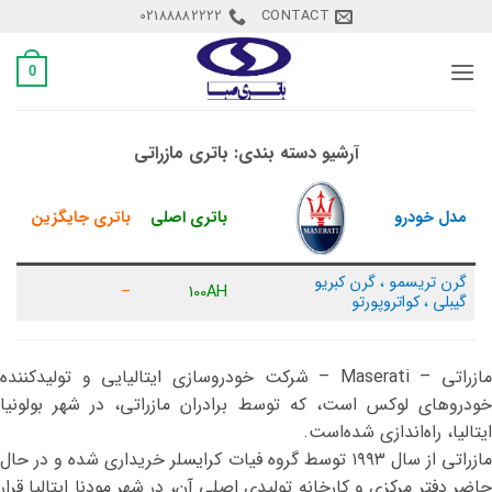
Ski
02188882222
CONTACT
t
conten
0
آرشیو دسته بندی:
باتری مازراتی
مدل خودرو
باتری اصلی
باتری جایگزین
گرن تریسمو ، گرن کبریو
–
100AH
گیبلی ، کواتروپورتو
مازراتی – Maserati – شرکت خودروسازی ایتالیایی و تولیدکننده
خودروهای لوکس است، که توسط برادران مازراتی، در شهر بولونیا
ایتالیا، راه‌اندازی شده‌است.
مازراتی از سال ۱۹۹۳ توسط گروه فیات کرایسلر خریداری شده و در حال
حاضر دفتر مرکزی و کارخانه تولیدی اصلی آن، در شهر مودنا ایتالیا قرار