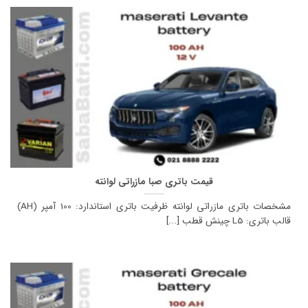
قیمت باتری صبا مازراتی لوانته
مشخصات باتری مازراتی لوانته ظرفیت باتری استاندارد: 100 آمپر (AH)
قالب باتری: L5 چینش قطب [...]