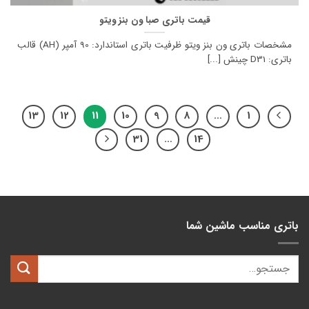
قیمت باتری صبا ون بنز ویتو
مشخصات باتری ون بنز ویتو ظرفیت باتری استاندارد: 90 آمپر (AH) قالب
باتری: D31 چینش [...]
13
12
11
10
9
8
…
1
31
…
14
باتری مناسب ماشین شما