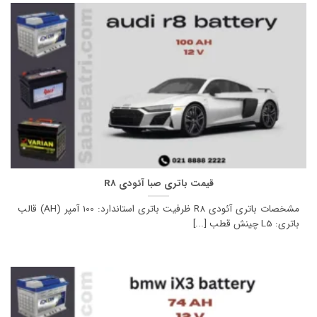
قیمت باتری صبا آئودی R8
مشخصات باتری آئودی R8 ظرفیت باتری استاندارد: 100 آمپر (AH) قالب
باتری: L5 چینش قطب [...]