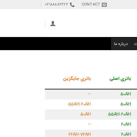
02188882222
CONTACT
ت
درباره ما
باتری اصلی
باتری جایگزین
–
50AH
55AH-60AH
50AH
50AH
55AH-60AH
–
60AH
66AH-74AH
60AH