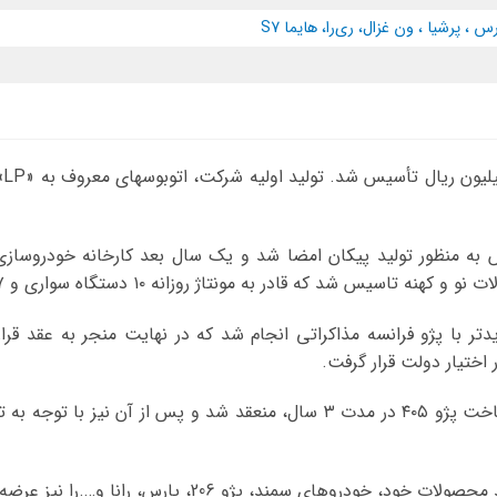
ای
ه قادر به مونتاژ روزانه ۱۰ دستگاه سواری و ۷ دستگاه اتوبوس و کامیون بود.
 اختیار دولت قرار گرفت.
دروهای سمند، پژو 206، پارس، رانا و….را نیز عرضه کرد.