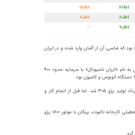
74AH
66AH
70AH
60AH
–
90AH
ران خودرو – IKCO – در ابتدا با سرمایه ۱۰۰ میلیون ریال تأسیس شد. تولید اولیه شرکت، اتوبوسهای معروف به «LP» بود که شاسی آن از آلمان وارد شده و در ایران
در سال ۱۳۴۵ قراردادی با شرکت روتس انگلیس به منظور تولید پیکان امضا شد و یک سال بعد کارخانه خودروسازی به نام «ایران ناسیونال» با سرمایه حدود ۴۰۰
اوایل سال ۱۳۵۷ به منظور تولید خودرویی جدیدتر با پژو فرانسه مذاکراتی انجام شد که در نهایت منجر به عقد قرارداد تولید پژو ۳۰۵ شد. اما قبل از انجام کار و
در سال ۱۳۶۷ با پایان جنگ تحمیلی، قرارداد ساخت پژو ۴۰۵ در مدت ۳ سال، منعقد شد و پس از آن نیز با توجه به تعطیلی کارخانه تالبوت، پیکان با موتور 1800 پژو