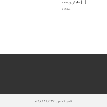
جایگزین همه [...]
5 دیدگاه
تلفن تماس: 02188882222