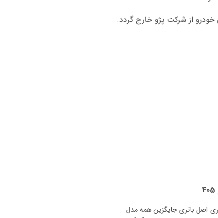
باتری پژو 405 چیست؟ نوع پژو 405 باتری اصل باتری جایگزین همه مدل