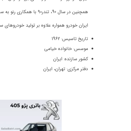
همچنین در سال 90، تندر۹۰ با همکاری رنو به سبد محصولات شرکت افزوده شد تا انحصار همکاری‌های بین‌المللی ایران خودرو از شرکت پژو خارج گردد.
ایران خودرو همواره علاوه بر تولید خودروهای س
تاریخ تاسیس: 1962
موسس: خانواده خیامی
کشور سازنده: ایران
دفتر مرکزی: تهران، ایران