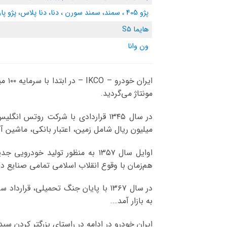
پژو 405 ، سمند، سمند سورن ، دنا، دنا پلاس، پژو پارس ، پرشیا ، ون غزال، ری‌را، هایما S7
هایما S5
ون وانا
مونتاژ می‌گردید.
میلیون ریال شامل زمین، اعتبار بانکی، ماشین آلات نو و کهنه تاسیس شد ک
هم‌زمان با وقوع انقلاب اسلامی تمامی صنایع در
به بازار آمد….
ایران خودرو در ادامه در راستای بزرگتر کردن سبد محصولات خود، خو