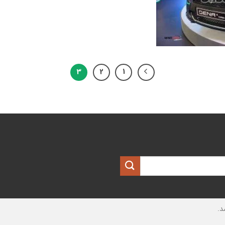
3
2
1
د.