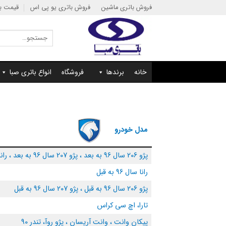
Ski
فروش باتری ماشین
فروش باتری یو پی اس
قیمت با
t
conten
جستجو
برای:
خانه
برندها
فروشگاه
انواع باتری صبا
مدل خودرو
پژو 206 سال 96 به بعد ، پژو 207 سال 96 به بعد ، رانا سال 96 به بعد
رانا سال 96 به قبل
پژو 206 سال 96 به قبل ، پژو 207 سال 96 به قبل
تارا، اچ سی کراس
پیکان وانت ، وانت آریسان ، پژو روآ، تندر 90