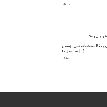
1 دیدگاه
مشخصات باتری بسترن B50 چیست؟ نوع بسترن B50 باتری اصل باتری جایگزین
همه مدل ها [...]
1 دیدگاه