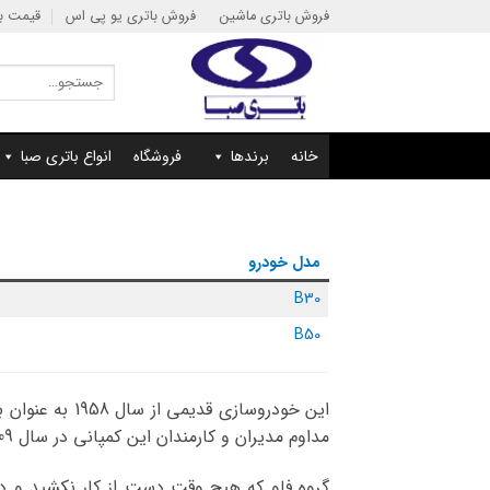
Ski
فروش باتری ماشین
فروش باتری یو پی اس
قیمت با
t
conten
جستجو
برای:
خانه
برندها
فروشگاه
انواع باتری صبا
مدل خودرو
B30
B50
این خودروساز
مداوم مدیران و کارمندان این کمپانی در سال 2009 ثمره داد و گروه فاو بزرگترین شرکت تولید ماشین آلات صنعتی و دومین شرکت بزرگ خودروسازی چین شد.
گروه فاو که هیچ وقت دست از کار نکشید و در