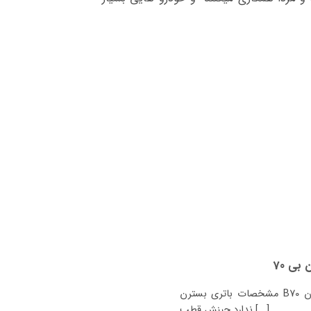
مشخصات باتری بسترن B70 باتری فابریک بسترن B70 74 آمپر باتری جایگزین
ندارد چینش قطب [...]