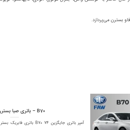
او بسترن می‌پردازد.
باتری صبا بسترن بی 70 – B70