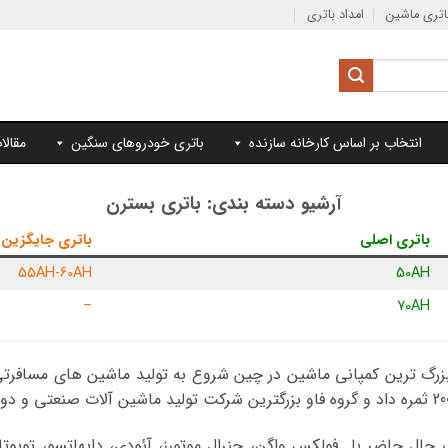
تری ماشین
امداد باتری
انتخاب بر اساس کارخانه سازنده
باتری خودروهای سنگین
مقالا
آرشیو دسته بندی:
باتری بسترن
باتری اصلی
باتری جایگزین
55AH-60AH
50AH
–
70AH
ی قدیمی از سال 1958 به عنوان بزرگ ترین کمپانی ماشین در چین شروع به تولید ماشین
 حال حاضر با فولکس واگن، جنرال موتورز، آئودی، دایهاتسو، تویوتا