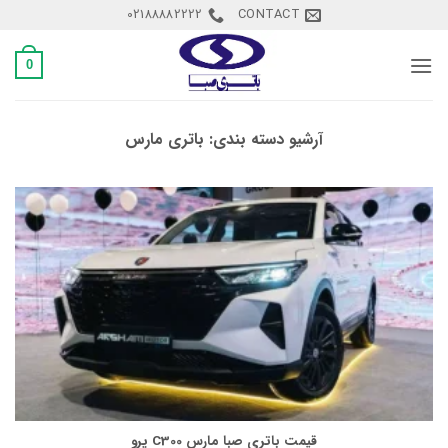
Ski
02188882222
CONTACT
t
conten
0
آرشیو دسته بندی:
باتری مارس
قیمت باتری صبا مارس C300 پرو