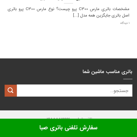
مشخصات باتری مارس C300 پرو چیست؟ نوع مارس C300 پرو باتری
اصل باتری جایگزین همه مدل [...]
1 دیدگاه
باتری مناسب ماشین شما
تلفن تماس: 02188882222
سفارش تلفنی باتری صبا
تمامی حقوق این وبسایت متعلق به
کیان باتری
میباشد.