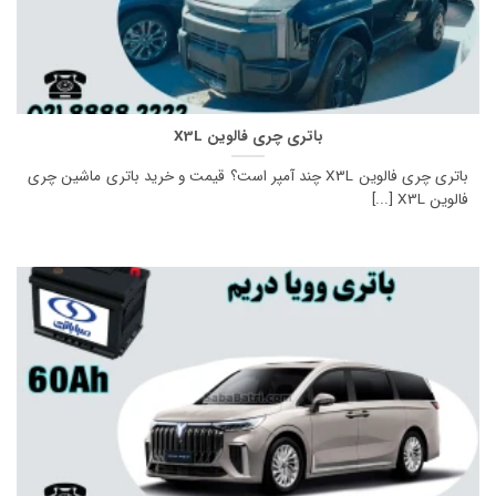
باتری چری فالوین X3L
باتری چری فالوین X3L چند آمپر است؟ قیمت و خرید باتری ماشین چری
فالوین X3L [...]