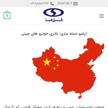
Ski
02188882222
CONTACT
t
conten
0
آرشیو دسته بندی:
باتری خودرو های چینی
صنعت خودروسازی چین با برطرف کردن مشکل قانونی که 20 سال