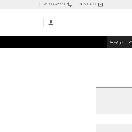
02188882222
CONTACT
ت
درباره ما