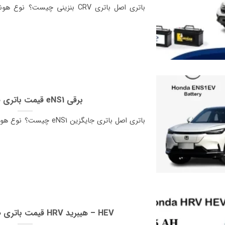
قیمت باتری صبا هوندا eNS1 برقی
قیمت باتری صبا هوندا اچ آر وی HRV هیبرید – HEV