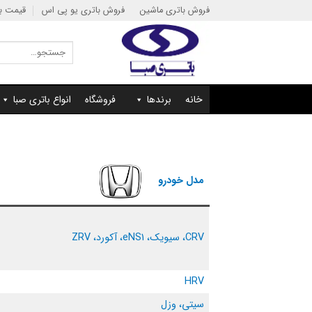
Ski
فروش باتری ماشین
فروش باتری یو پی اس
قیمت با
t
conten
جستجو
برای:
خانه
برندها
فروشگاه
انواع باتری صبا
مدل خودرو
CRV، سیویک، eNS1،
آکورد، ZRV
HRV
سیتی، وزل