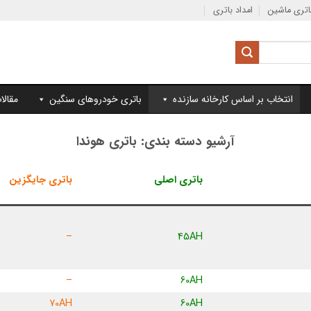
تری ماشین
امداد باتری
انتخاب بر اساس کارخانه سازنده
باتری خودروهای سنگین
مقالا
آرشیو دسته بندی:
باتری هوندا
باتری اصلی
باتری جایگزین
–
45AH
–
60AH
70AH
60AH