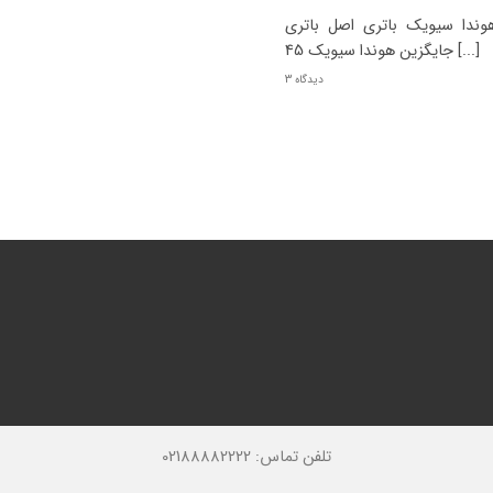
دا سیویک باتری اصل باتری
جایگزین هوندا سیویک 45 [...]
3 دیدگاه
تلفن تماس: 02188882222