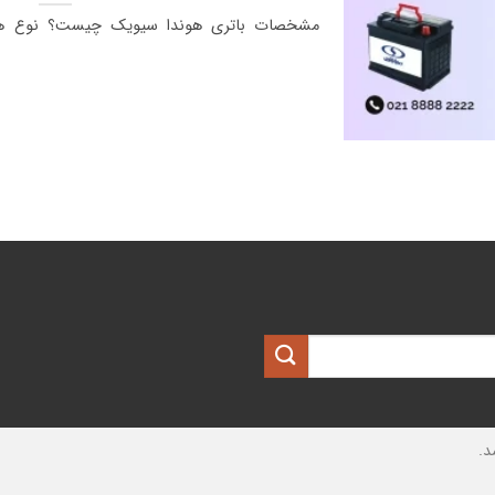
مشخصات باتری هوندا سیویک چیست؟ نوع هون
د.