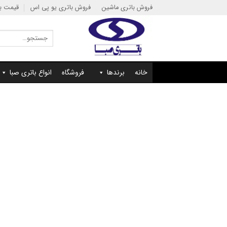
Ski
فروش باتری ماشین
فروش باتری یو پی اس
قیمت با
t
conten
جستجو
برای:
خانه
برندها
فروشگاه
انواع باتری صبا