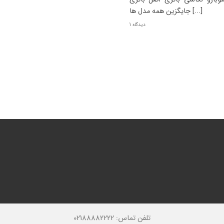
جایگزین همه مدل ها [...]
1 دیدگاه
تلفن تماس: 02188882222