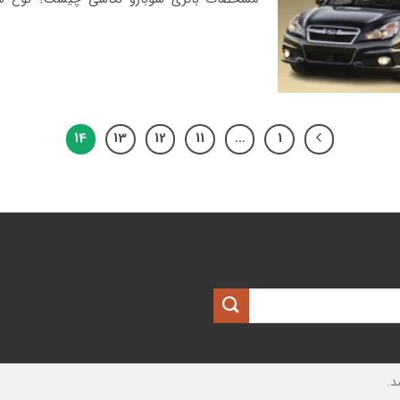
14
13
12
11
…
1
د.