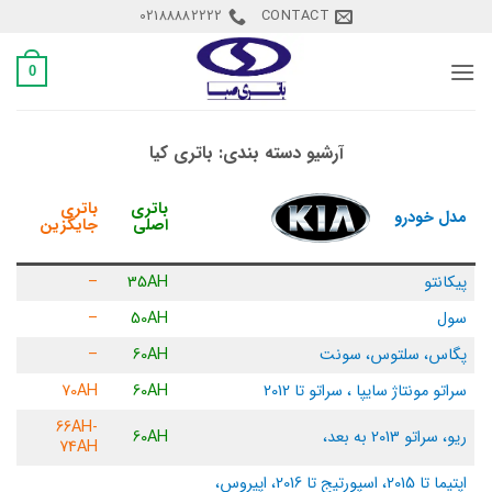
Ski
02188882222
CONTACT
t
conten
0
آرشیو دسته بندی:
باتری کیا
باتری
باتری
مدل خودرو
اصلی
جایگزین
پیکانتو
35AH
–
سول
50AH
–
پگاس، سلتوس، سونت
60AH
–
سراتو مونتاژ سایپا ، سراتو تا 2012
60AH
70AH
66AH-
ریو، سراتو 2013 به بعد،
60AH
74AH
اپتیما تا 2015، اسپورتیج تا 2016، اپیروس،