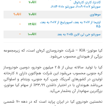
کادنزا، کارنز، کارناوال
70AH
–
سورنتو 2007-2009، سورنتو 2010-2014،
موهاوی
70AH
90AH
اپتیما از 2017 به بعد، اسپورتیج از 2017 به بعد،
–
74AH
K5
سورنتو جی تی لاین 2015 به بعد
100AH
–
کیا موتورز- KIA – شرکت خودروسازی کره‌ای است، که زیرمجموعه‌
بزرگی از هیوندای محسوب می‌شود.
کیا با تولید سالانه بیش از 2.5 میلیون خودرو، دومین خودروساز
کره جنوبی محسوب می‌شود.این شرکت هم‌اکنون دارای ۸ کارخانه
تولیدی در کشورهای آمریکا، چین، کره جنوبی، ویتنام و اسلواکی
می‌باشد.هیوندای با در اختیار داشتن ۳۳٫۹۹٪ از سهام کیا موتورز،
بزرگترین سهام‌دار آن به‌شمار می‌آید.
نخستین خودروی کیا در ایران پراید است که در دهه 70 شمسی