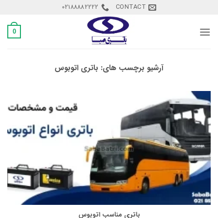
Ski
02188882222
CONTACT
t
conten
0
آرشیو برچسب های:
باتری اتوبوس
باتری مناسب اتوبوس