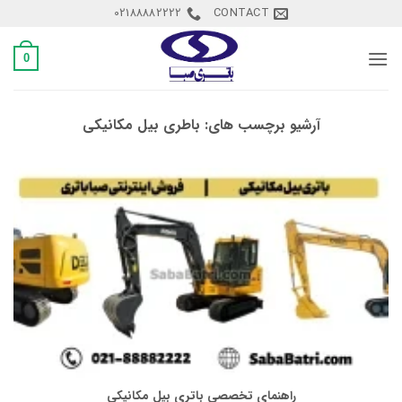
Ski
02188882222
CONTACT
t
conten
0
آرشیو برچسب های:
باطری بیل مکانیکی
راهنمای تخصصی باتری بیل مکانیکی