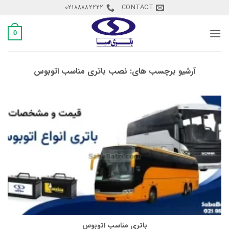
Ski
02188882222
CONTACT
t
conten
0
آرشیو برچسب های:
نصب باتری مناسب اتوبوس
باتری مناسب اتوبوس