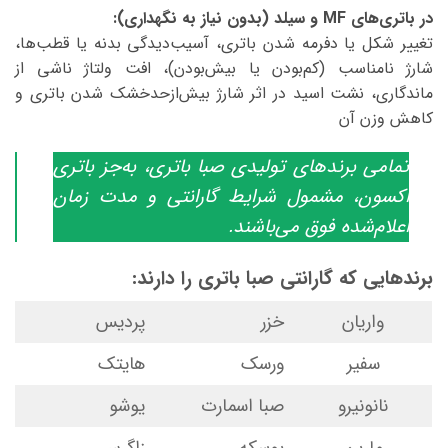
در باتری‌های MF و سیلد (بدون نیاز به نگهداری):
تغییر شکل یا دفرمه شدن باتری، آسیب‌دیدگی بدنه یا قطب‌ها،
شارژ نامناسب (کم‌بودن یا بیش‌بودن)، افت ولتاژ ناشی از
ماندگاری، نشت اسید در اثر شارژ بیش‌ازحدخشک شدن باتری و
کاهش وزن آن
تمامی برندهای تولیدی صبا باتری، به‌جز باتری
اکسون، مشمول شرایط گارانتی و مدت زمان
اعلام‌شده فوق می‌باشند.
برندهایی که گارانتی صبا باتری را دارند:
واریان
خزر
پردیس
سفیر
ورسک
هایتک
نانونیرو
صبا اسمارت
یوشو
مارین
بوسکه
زاگرس