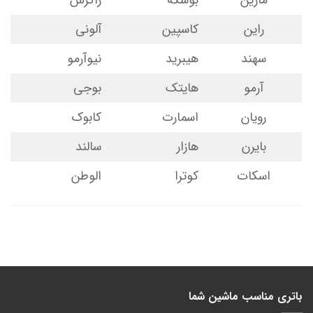
راین
کاسپین
آلونی
سهند
هیبرید
نیوآرمو
آرمو
هایتک
بوجی
رویان
اسمارت
کابوک
بایرن
هازار
سالند
اسکات
کوترا
الوطن
باتری مناسب ماشین شما