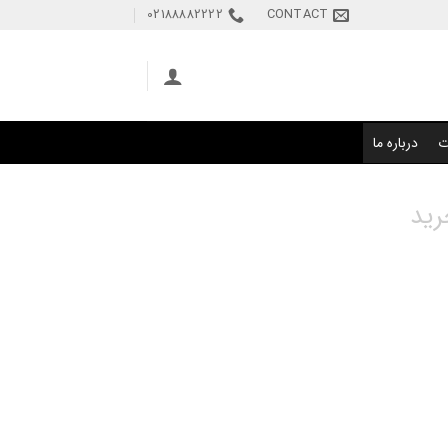
02188882222
CONTACT
ت
درباره ما
رید