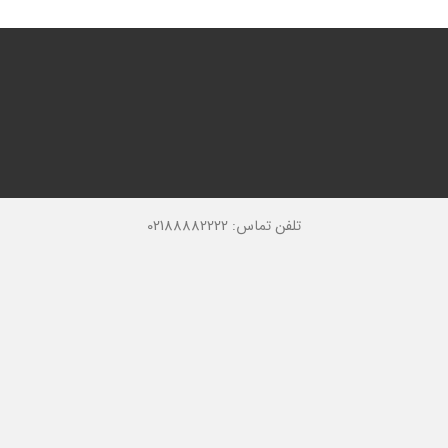
تلفن تماس: 02188882222