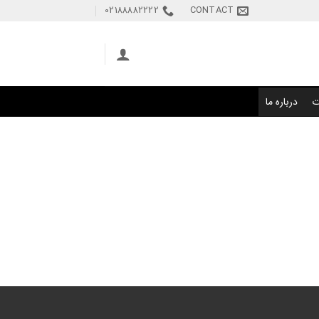
02188882222
CONTACT
ت
درباره ما