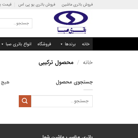
Ski
فروش باتری ماشین
فروش باتری یو پی اس
قیمت با
t
conten
جستجو
برای:
خانه
برندها
فروشگاه
انواع باتری صبا
خانه
/
محصول ترکیبی
جستجوی محصول
هیچ 
جستجو
برای:
باتری مناسب ماشین شما