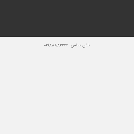
تلفن تماس: 02188882222