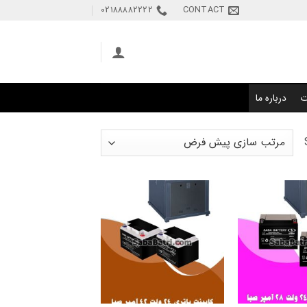
02188882222
CONTACT
ت
درباره ما