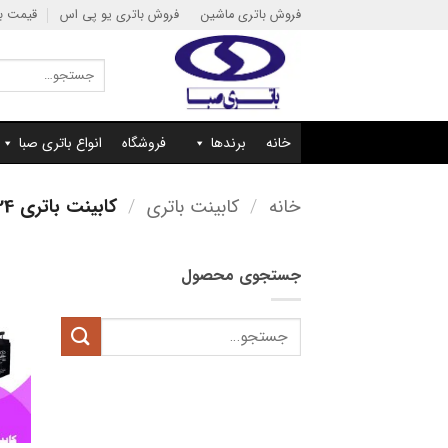
Ski
فروش باتری ماشین
فروش باتری یو پی اس
قیمت با
t
conten
جستجو
برای:
خانه
برندها
فروشگاه
انواع باتری صبا
خانه
/
کابینت باتری
/
کابینت باتری 24 ولت
جستجوی محصول
جستجو
برای: