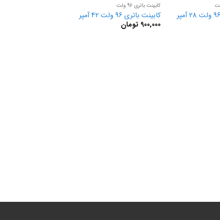
کابینت باتری 96 ولت
کابینت باتری 96 ولت 42 آمپر
900,000
تومان