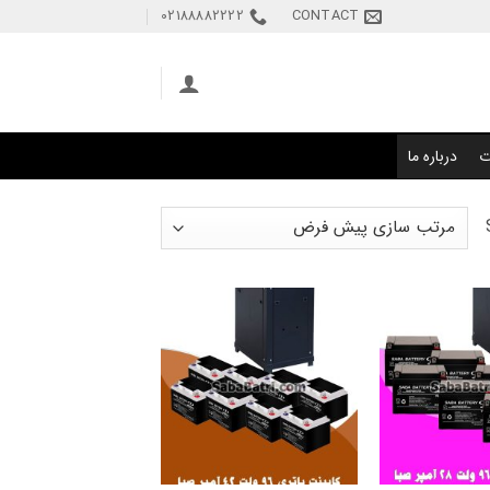
02188882222
CONTACT
ت
درباره ما