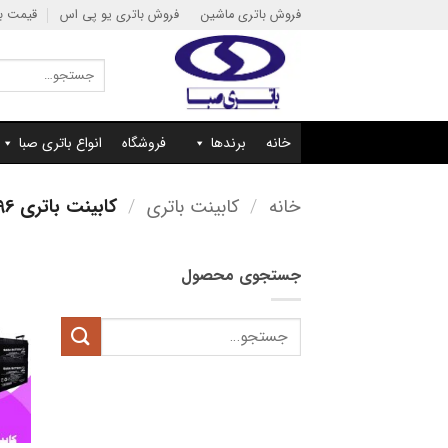
Ski
فروش باتری ماشین
فروش باتری یو پی اس
قیمت با
t
conten
جستجو
برای:
خانه
برندها
فروشگاه
انواع باتری صبا
خانه
/
کابینت باتری
/
کابینت باتری 96 ولت
جستجوی محصول
جستجو
برای: