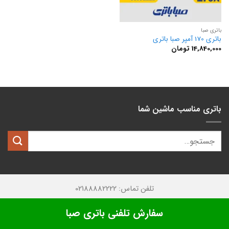
باتری صبا
باتری 170 آمپر صبا باتری
14,840,000
تومان
باتری مناسب ماشین شما
تلفن تماس: 02188882222
تمامی حقوق این وبسایت متعلق به
کیان باتری
میباشد.
سفارش تلفنی باتری صبا