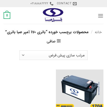
Ski
02188882222
CONTACT
t
conten
0
خانه
/
محصولات برچسب خورده “باتری 170 آمپر صبا باتری”
صافی