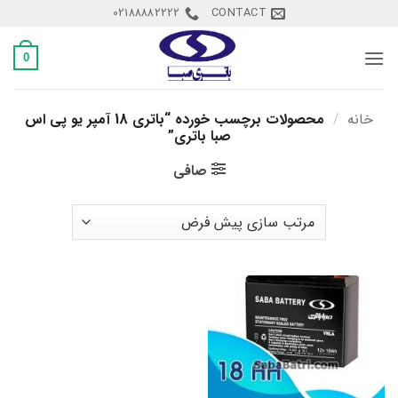
Ski
02188882222
CONTACT
t
conten
0
خانه
/
محصولات برچسب خورده “باتری 18 آمپر یو پی اس
صبا باتری”
صافی