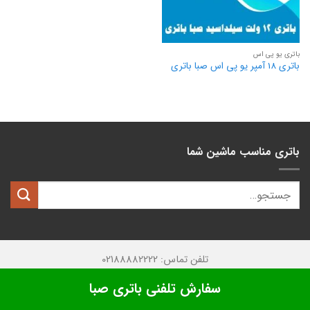
باتری یو پی اس
باتری 18 آمپر یو پی اس صبا باتری
باتری مناسب ماشین شما
تلفن تماس: 02188882222
تمامی حقوق این وبسایت متعلق به
کیان باتری
میباشد.
سفارش تلفنی باتری صبا