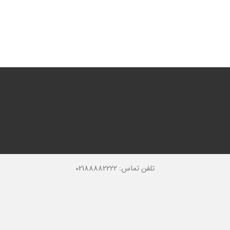
تلفن تماس: 02188882222