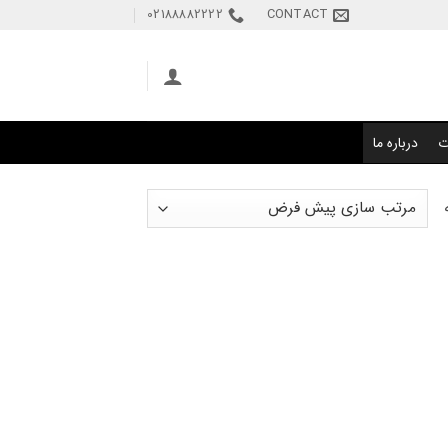
02188882222
CONTACT
ت
درباره ما