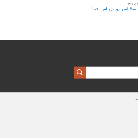
و پی اس
باتری 200 آمپر یو پی اس صبا
د.