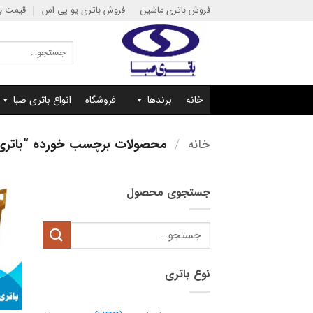
Ski
فروش باتری ماشین
فروش باتری یو پی اس
قیمت با
t
conten
جستجو
برای:
خانه
برندها
فروشگاه
انواع باتری صبا
خانه
/
محصولات برچسب خورده “باتری 200 آمپر یو پی اس صبا باتر
جستجوی محصول
جستجو
برای:
نوع باتری