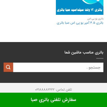
باتری یو پی اس
باتری 4.5 آمپر یو پی اس صبا باتری
باتری مناسب ماشین شما
تلفن تماس: 02188882222
تمامی حقوق این وبسایت متعلق به
کیان باتری
میباشد.
سفارش تلفنی باتری صبا