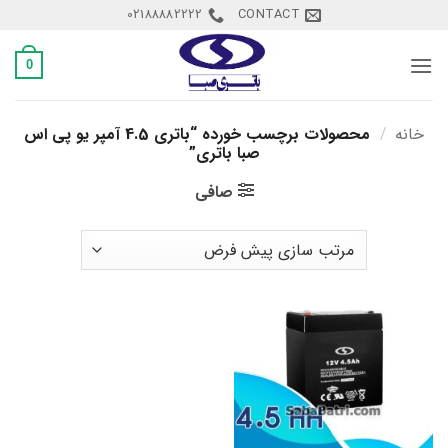
Ski
02188882222
CONTACT
t
conten
0
خانه
/
محصولات برچسب خورده “باتری 4.5 آمپر یو پی اس
صبا باتری”
صافی