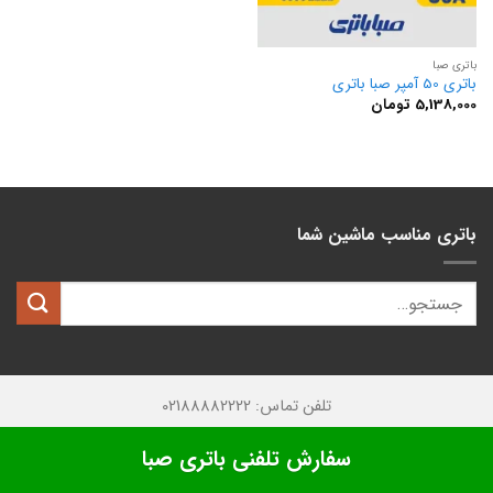
باتری صبا
باتری 50 آمپر صبا باتری
5,138,000
تومان
باتری مناسب ماشین شما
تلفن تماس: 02188882222
تمامی حقوق این وبسایت متعلق به
کیان باتری
میباشد.
سفارش تلفنی باتری صبا