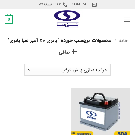
Ski
02188882222
CONTACT
t
conten
0
خانه
/
محصولات برچسب خورده “باتری 50 آمپر صبا باتری”
صافی