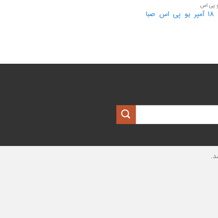
و پی اس
باتری 18 آمپر یو پی اس صبا
د.