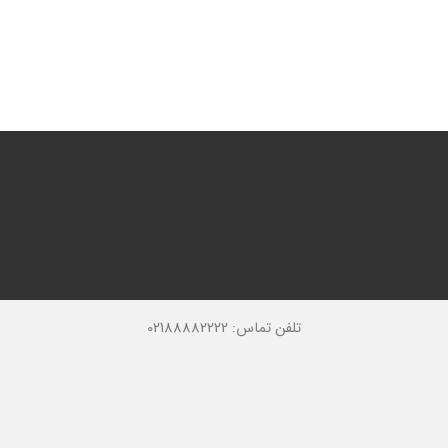
تلفن تماس: 02188882222