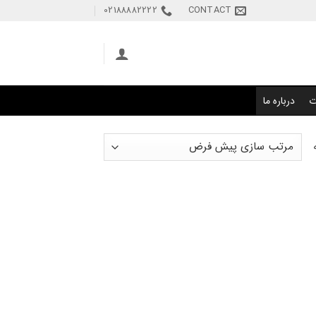
02188882222
CONTACT
ت
درباره ما