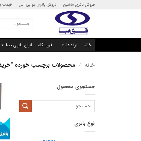
Ski
فروش باتری ماشین
فروش باتری یو پی اس
قیمت با
t
conten
جستجو
برای:
خانه
برندها
فروشگاه
انواع باتری صبا
خانه
/
محصولات برچسب خورده “خرید باتری 18 آمپر یو پی اس 
جستجوی محصول
جستجو
برای:
نوع باتری