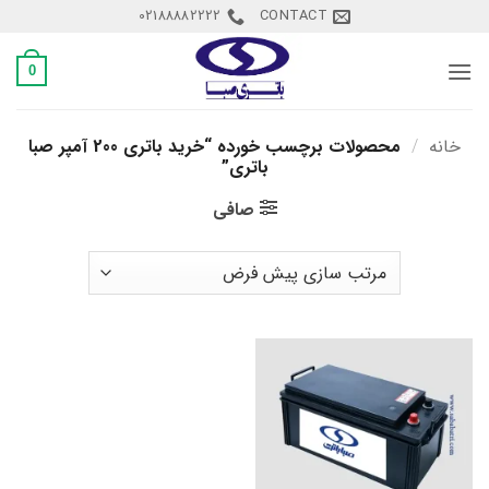
Ski
02188882222
CONTACT
t
conten
0
خانه
/
محصولات برچسب خورده “خرید باتری 200 آمپر صبا
باتری”
صافی