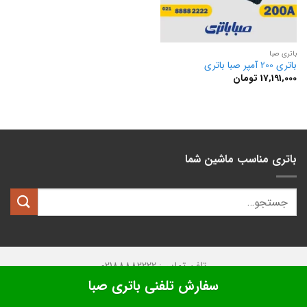
باتری صبا
باتری 200 آمپر صبا باتری
17,191,000
تومان
باتری مناسب ماشین شما
تلفن تماس: 02188882222
سفارش تلفنی باتری صبا
تمامی حقوق این وبسایت متعلق به
کیان باتری
میباشد.