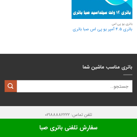
باتری یو پی اس
باتری 4.5 آمپر یو پی اس صبا باتری
باتری مناسب ماشین شما
تلفن تماس: 02188882222
تمامی حقوق این وبسایت متعلق به
کیان باتری
میباشد.
سفارش تلفنی باتری صبا