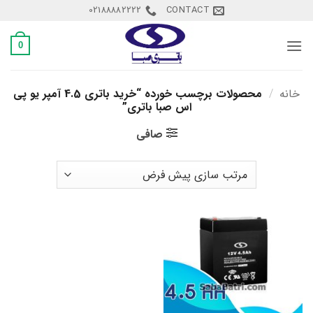
Ski
02188882222
CONTACT
t
conten
0
خانه
/
محصولات برچسب خورده “خرید باتری 4.5 آمپر یو پی
اس صبا باتری”
صافی