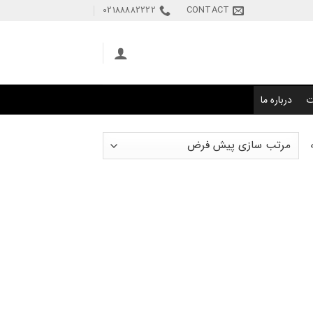
02188882222
CONTACT
ت
درباره ما