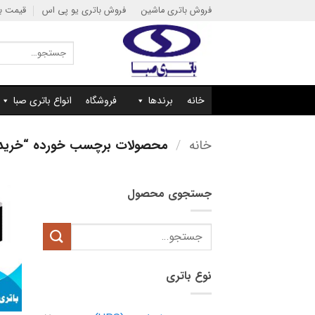
Ski
فروش باتری ماشین
فروش باتری یو پی اس
قیمت با
t
conten
جستجو
برای:
خانه
برندها
فروشگاه
انواع باتری صبا
خانه
/
محصولات برچسب خورده “خرید باتری 42 آمپر یو پی اس 
جستجوی محصول
جستجو
برای:
نوع باتری