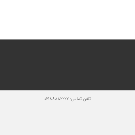
تلفن تماس: 02188882222