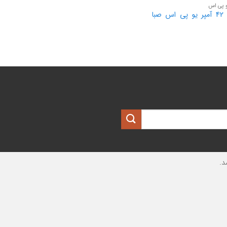
و پی اس
باتری 42 آمپر یو پی اس صبا
د.