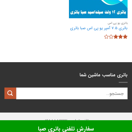
باتری یو پی اس
باتری 7.5 آمپر یو پی اس صبا باتری
نمره
3
از 5
باتری مناسب ماشین شما
تلفن تماس: 02188882222
سفارش تلفنی باتری صبا
تمامی حقوق این وبسایت متعلق به
کیان باتری
میباشد.