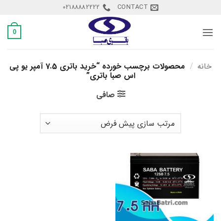
Ski
02188882222
CONTACT
t
conten
0
خانه
/
محصولات برچسب خورده “خرید باتری 7.5 آمپر یو پی
اس صبا باتری”
صافی