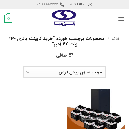
Ski
02188882222
CONTACT
t
conten
0
خانه
/
محصولات برچسب خورده “خرید کابینت باتری 144
ولت 42 آمپر”
صافی