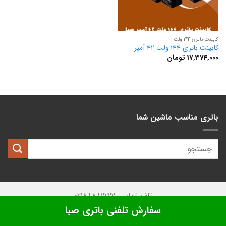
کابینت باتری 144 ولت
کابینت باتری 144 ولت 42 آمپر
17,374,000
تومان
باتری مناسب ماشین شما
تلفن تماس: 02188882222
سفارش تلفنی باتری صبا
تمامی حقوق این وبسایت متعلق به
کیان باتری
میباشد.