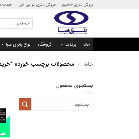
Ski
فروش باتری ماشین
فروش باتری یو پی اس
قیمت با
t
conten
جستجو
برای:
خانه
برندها
فروشگاه
انواع باتری صبا
خانه
/
محصولات برچسب خورده “خرید کابینت باتری 
جستجوی محصول
جستجو
برای: