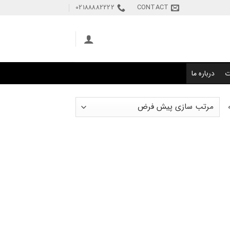
02188882222
CONTACT
ت
درباره ما