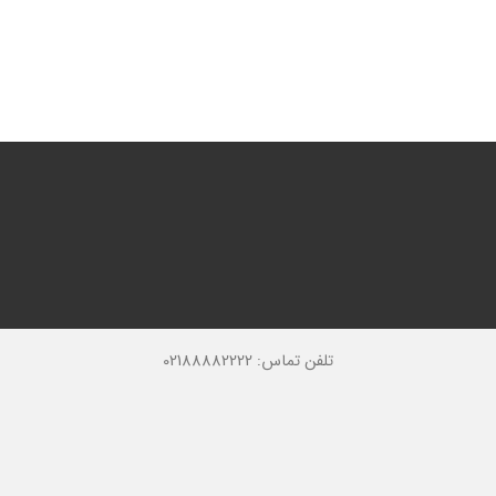
تلفن تماس: 02188882222