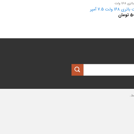
ی 168 ولت
 168 ولت 7.5 آمپر
50
تومان
د.