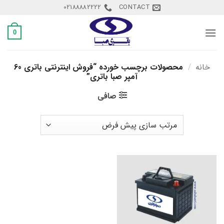
Ski
02188882222
CONTACT
t
conten
0
خانه
/
محصولات برچسب خورده “فروش اینترنتی باتری 60
آمپر صبا باتری”
صافی