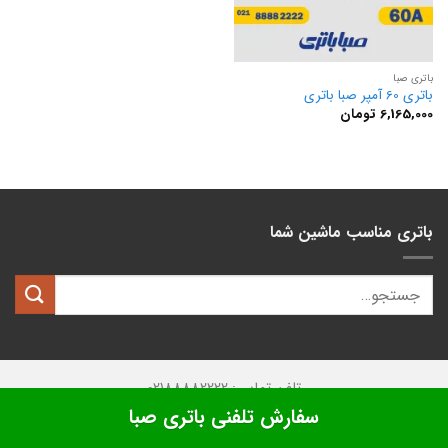
باتری صبا
باتری 60 آمپر صبا باتری
6,165,000
تومان
باتری مناسب ماشین شما
تلفن تماس: 02188882222
سفارش تلفنی باتری صبا
تمامی حقوق این وبسایت متعلق به
کیان باتری
میباشد.