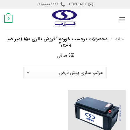
Ski
02188882222
CONTACT
t
conten
0
خانه
/
محصولات برچسب خورده “فروش باتری 150 آمپر صبا
باتری”
صافی