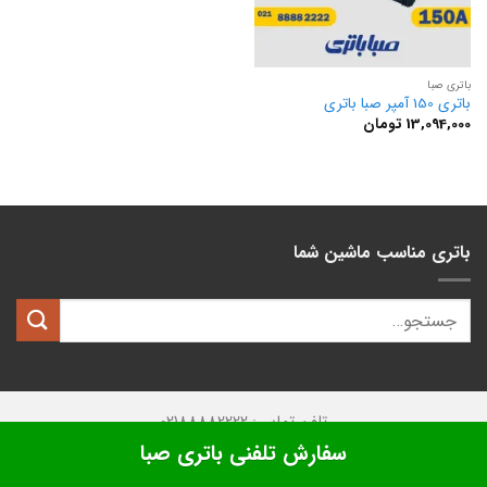
باتری صبا
باتری 150 آمپر صبا باتری
13,094,000
تومان
باتری مناسب ماشین شما
تلفن تماس: 02188882222
سفارش تلفنی باتری صبا
تمامی حقوق این وبسایت متعلق به
کیان باتری
میباشد.