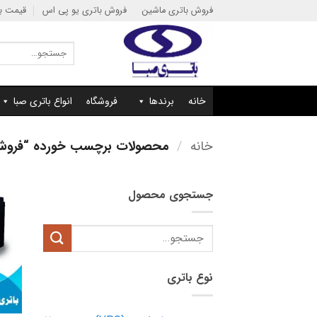
Ski
فروش باتری ماشین
فروش باتری یو پی اس
قیمت با
t
conten
جستجو
برای:
خانه
برندها
فروشگاه
انواع باتری صبا
خانه
/
محصولات برچسب خورده “فروش باتری 155 آمپر یو پی ا
جستجوی محصول
جستجو
برای:
نوع باتری