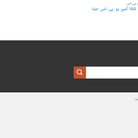
و پی اس
باتری 155 آمپر یو پی اس صبا
د.