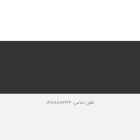
تلفن تماس: 02188882222