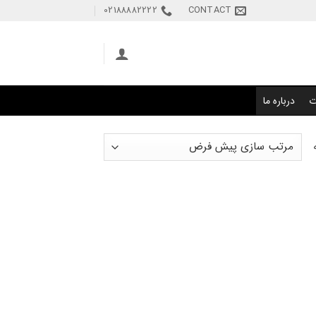
02188882222
CONTACT
ت
درباره ما