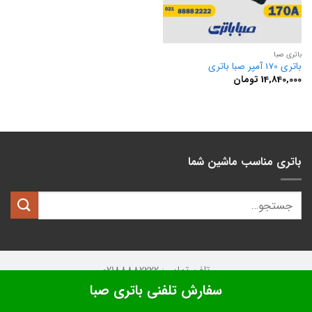
باتری صبا
باتری 170 آمپر صبا باتری
14,840,000
تومان
باتری مناسب ماشین شما
تلفن تماس: 02188882222
سفارش تلفنی باتری صبا
تمامی حقوق این وبسایت متعلق به
کیان باتری
میباشد.