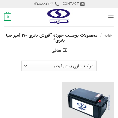
Ski
02188882222
CONTACT
t
conten
0
خانه
/
محصولات برچسب خورده “فروش باتری 170 آمپر صبا
باتری”
صافی