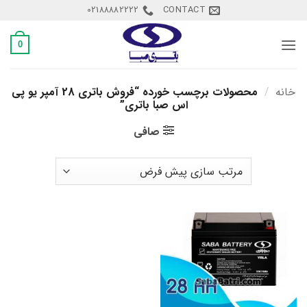
Ski
02188882222
CONTACT
t
conten
0
خانه
/
محصولات برچسب خورده “فروش باتری 28 آمپر یو پی
اس صبا باتری”
صافی