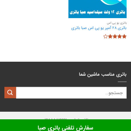
باتری یو پی اس
باتری 28 آمپر یو پی اس صبا باتری
نمره
4
از 5
باتری مناسب ماشین شما
تلفن تماس: 02188882222
سفارش تلفنی باتری صبا
تمامی حقوق این وبسایت متعلق به
کیان باتری
میباشد.