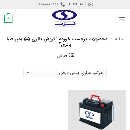
Ski
02188882222
CONTACT
t
conten
0
خانه
/
محصولات برچسب خورده “فروش باتری 55 آمپر صبا
باتری”
صافی