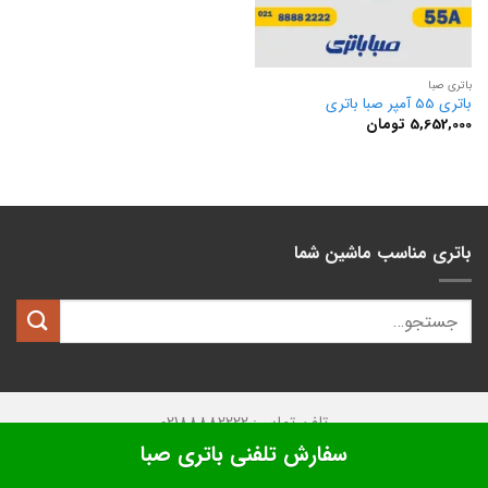
باتری صبا
باتری 55 آمپر صبا باتری
5,652,000
تومان
باتری مناسب ماشین شما
تلفن تماس: 02188882222
سفارش تلفنی باتری صبا
تمامی حقوق این وبسایت متعلق به
کیان باتری
میباشد.