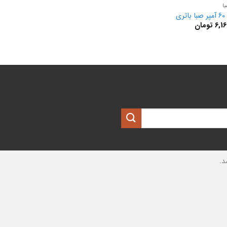
ا
ری
6,1
تومان
د.