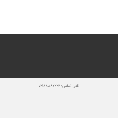
تلفن تماس: 02188882222