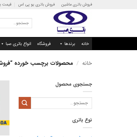
Ski
فروش باتری ماشین
فروش باتری یو پی اس
قیمت با
t
conten
جستجو
برای:
خانه
برندها
فروشگاه
انواع باتری صبا
خانه
/
محصولات برچسب خورده “فروش باتری 60 آمپر 
جستجوی محصول
جستجو
برای:
نوع باتری