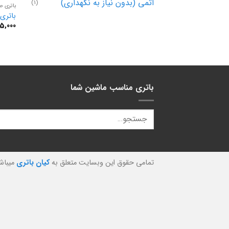
اتمی (بدون نیاز به نگهداری)
(1)
باتری صب
باتری 60 آمپر صبا بات
65,000
باتری مناسب ماشین شما
تمامی حقوق این وبسایت متعلق به
کیان باتری
میباش