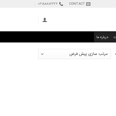
02188882222
CONTACT
ت
درباره ما