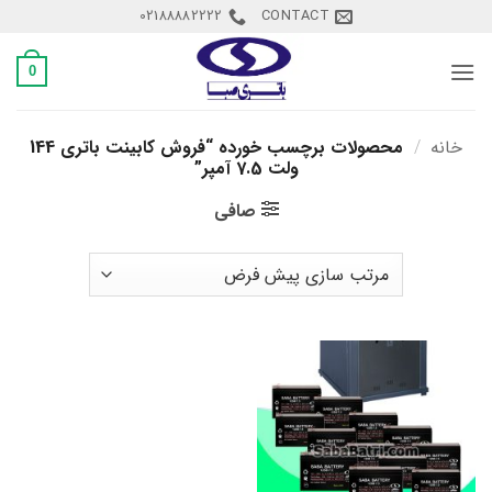
Ski
02188882222
CONTACT
t
conten
0
خانه
/
محصولات برچسب خورده “فروش کابینت باتری 144
ولت 7.5 آمپر”
صافی