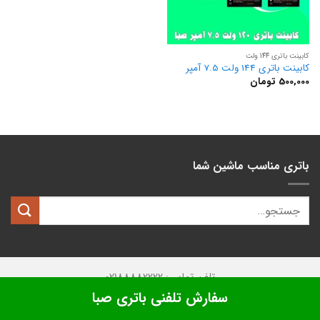
کابینت باتری 144 ولت
کابینت باتری 144 ولت 7.5 آمپر
500,000
تومان
باتری مناسب ماشین شما
تلفن تماس: 02188882222
سفارش تلفنی باتری صبا
تمامی حقوق این وبسایت متعلق به
کیان باتری
میباشد.