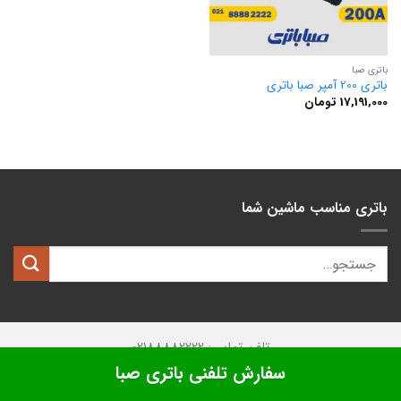
باتری صبا
باتری 200 آمپر صبا باتری
17,191,000
تومان
باتری مناسب ماشین شما
تلفن تماس: 02188882222
سفارش تلفنی باتری صبا
تمامی حقوق این وبسایت متعلق به
کیان باتری
میباشد.