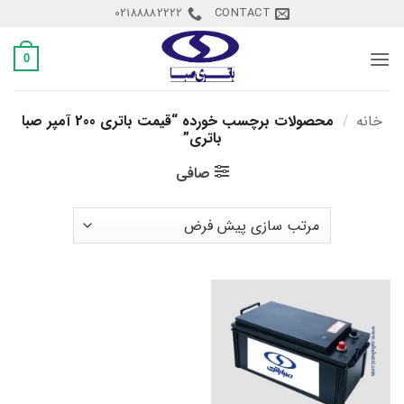
Ski
02188882222
CONTACT
t
conten
0
خانه
/
محصولات برچسب خورده “قیمت باتری 200 آمپر صبا
باتری”
صافی