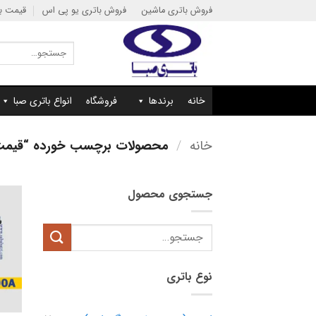
Ski
فروش باتری ماشین
فروش باتری یو پی اس
قیمت با
t
conten
جستجو
برای:
خانه
برندها
فروشگاه
انواع باتری صبا
خانه
/
محصولات برچسب خورده “قیمت باتری 90 آمپر 
جستجوی محصول
جستجو
برای:
نوع باتری