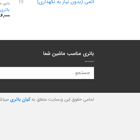
اتمی (بدون نیاز به نگهداری)
(1)
باتری صب
باتری 90 آمپر صبا بات
6,000
باتری مناسب ماشین شما
تمامی حقوق این وبسایت متعلق به
کیان باتری
میباش