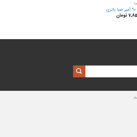
ا
ری
7,85
تومان
د.