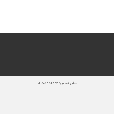
تلفن تماس: 02188882222