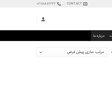
02188882222
CONTACT
ت
درباره ما