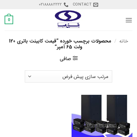
Ski
02188882222
CONTACT
t
conten
0
خانه
/
محصولات برچسب خورده “قیمت کابینت باتری 120
ولت 65 آمپر”
صافی