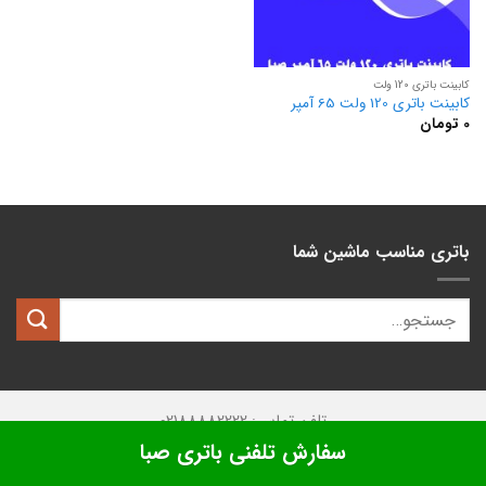
کابینت باتری 120 ولت
کابینت باتری 120 ولت 65 آمپر
0
تومان
باتری مناسب ماشین شما
تلفن تماس: 02188882222
سفارش تلفنی باتری صبا
تمامی حقوق این وبسایت متعلق به
کیان باتری
میباشد.