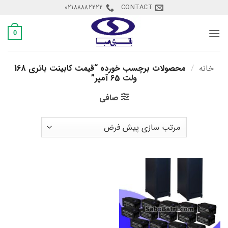
Ski
02188882222
CONTACT
t
conten
0
خانه
/
محصولات برچسب خورده “قیمت کابینت باتری 168
ولت 65 آمپر”
صافی