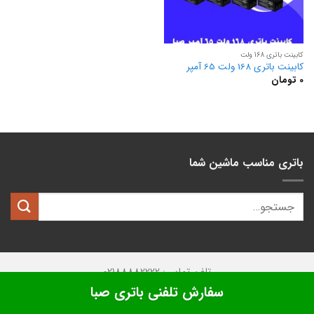
کابینت باتری 168 ولت
کابینت باتری 168 ولت 65 آمپر
0
تومان
باتری مناسب ماشین شما
تلفن تماس: 02188882222
سفارش تلفنی باتری صبا
تمامی حقوق این وبسایت متعلق به
کیان باتری
میباشد.