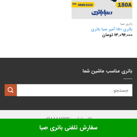
باتری صبا
باتری 150 آمپر صبا باتری
13,094,000
تومان
باتری مناسب ماشین شما
تلفن تماس: 02188882222
سفارش تلفنی باتری صبا
تمامی حقوق این وبسایت متعلق به
کیان باتری
میباشد.