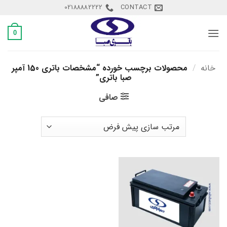
Ski
02188882222
CONTACT
t
conten
0
خانه
/
محصولات برچسب خورده “مشخصات باتری 150 آمپر
صبا باتری”
صافی