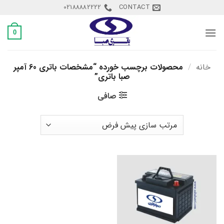
Ski
02188882222
CONTACT
t
conten
0
خانه
/
محصولات برچسب خورده “مشخصات باتری 60 آمپر
صبا باتری”
صافی