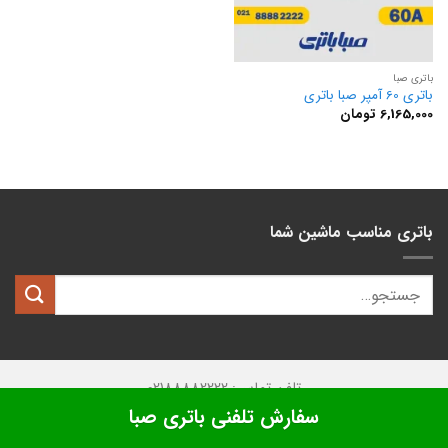
باتری صبا
باتری 60 آمپر صبا باتری
6,165,000
تومان
باتری مناسب ماشین شما
تلفن تماس: 02188882222
سفارش تلفنی باتری صبا
تمامی حقوق این وبسایت متعلق به
کیان باتری
میباشد.