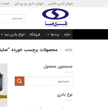
Ski
فروش باتری ماشین
فروش باتری یو پی اس
قیمت با
t
conten
جستجو
برای:
خانه
برندها
فروشگاه
انواع باتری صبا
خانه
/
محصولات برچسب خورده “نمایندگی باتری 100 آ
جستجوی محصول
جستجو
برای:
نوع باتری