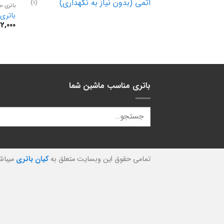
اتمی (بدون نیاز به نگهداری)
(1)
باتری صب
باتری 100 آمپر صبا بات
22,000
باتری مناسب ماشین شما
تمامی حقوق این وبسایت متعلق به
کیان باتری
میباش