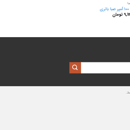
ا
ری
9,1
تومان
د.