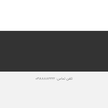
تلفن تماس: 02188882222