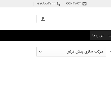
02188882222
CONTACT
ت
درباره ما