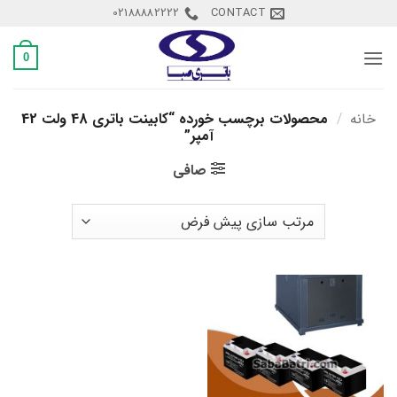
Ski
02188882222
CONTACT
t
conten
0
خانه
/
محصولات برچسب خورده “کابینت باتری 48 ولت 42
آمپر”
صافی