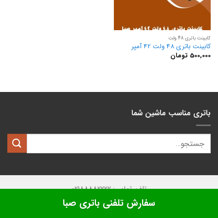
کابینت باتری 48 ولت
کابینت باتری 48 ولت 42 آمپر
500,000
تومان
باتری مناسب ماشین شما
تلفن تماس: 02188882222
سفارش تلفنی باتری صبا
تمامی حقوق این وبسایت متعلق به
کیان باتری
میباشد.