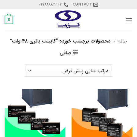
Ski
02188882222
CONTACT
t
conten
0
خانه
/
محصولات برچسب خورده “کابینت باتری 48 ولت”
صافی